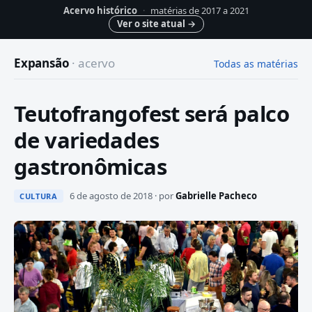
Acervo histórico
·
matérias de 2017 a 2021
Ver o site atual
→
Expansão
· acervo
Todas as matérias
Teutofrangofest será palco
de variedades
gastronômicas
6 de agosto de 2018 · por
Gabrielle Pacheco
CULTURA