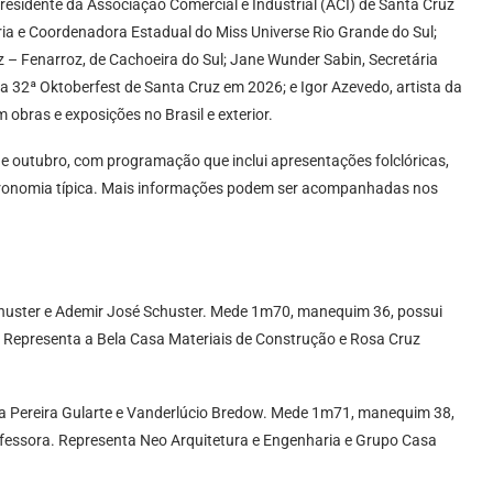
sidente da Associação Comercial e Industrial (ACI) de Santa Cruz
sária e Coordenadora Estadual do Miss Universe Rio Grande do Sul;
z – Fenarroz, de Cachoeira do Sul; Jane Wunder Sabin, Secretária
a 32ª Oktoberfest de Santa Cruz em 2026; e Igor Azevedo, artista da
 obras e exposições no Brasil e exterior.
 de outubro, com programação que inclui apresentações folclóricas,
astronomia típica. Mais informações podem ser acompanhadas nos
chuster e Ademir José Schuster. Mede 1m70, manequim 36, possui
a. Representa a Bela Casa Materiais de Construção e Rosa Cruz
na Pereira Gularte e Vanderlúcio Bredow. Mede 1m71, manequim 38,
ofessora. Representa Neo Arquitetura e Engenharia e Grupo Casa