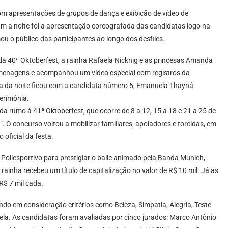
com apresentações de grupos de dança e exibição de vídeo de
 a noite foi a apresentação coreografada das candidatas logo na
 o público das participantes ao longo dos desfiles.
a 40ª Oktoberfest, a rainha Rafaela Nicknig e as princesas Amanda
 homenagens e acompanhou um vídeo especial com registros da
cida da noite ficou com a candidata número 5, Emanuela Thayná
cerimônia.
a rumo à 41ª Oktoberfest, que ocorre de 8 a 12, 15 a 18 e 21 a 25 de
. O concurso voltou a mobilizar familiares, apoiadores e torcidas, em
oficial da festa.
Poliesportivo para prestigiar o baile animado pela Banda Munich,
rainha recebeu um título de capitalização no valor de R$ 10 mil. Já as
R$ 7 mil cada.
ndo em consideração critérios como Beleza, Simpatia, Alegria, Teste
rela. As candidatas foram avaliadas por cinco jurados: Marco Antônio