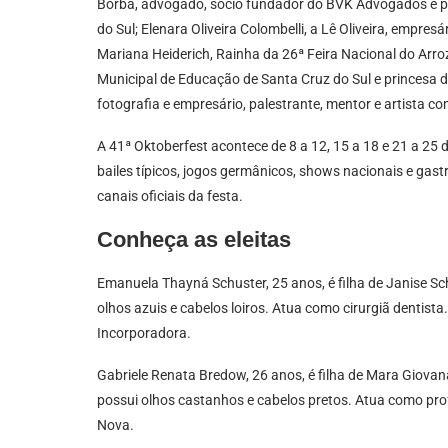
Borba, advogado, sócio fundador do BVK Advogados e pre
do Sul; Elenara Oliveira Colombelli, a Lê Oliveira, empre
Mariana Heiderich, Rainha da 26ª Feira Nacional do Arro
Municipal de Educação de Santa Cruz do Sul e princesa d
fotografia e empresário, palestrante, mentor e artista com
A 41ª Oktoberfest acontece de 8 a 12, 15 a 18 e 21 a 25
bailes típicos, jogos germânicos, shows nacionais e g
canais oficiais da festa.
Conheça as eleitas
Emanuela Thayná Schuster, 25 anos, é filha de Janise S
olhos azuis e cabelos loiros. Atua como cirurgiã dentist
Incorporadora.
Gabriele Renata Bredow, 26 anos, é filha de Mara Giova
possui olhos castanhos e cabelos pretos. Atua como pr
Nova.