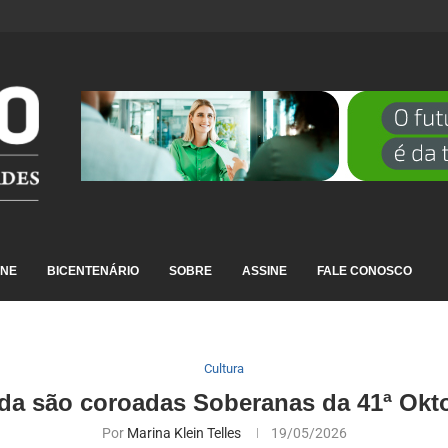
DESTAQUE EM RANKING NACIONAL...
INE
BICENTENÁRIO
SOBRE
ASSINE
FALE CONOSCO
Cultura
da são coroadas Soberanas da 41ª Okto
Por
Marina Klein Telles
19/05/2026