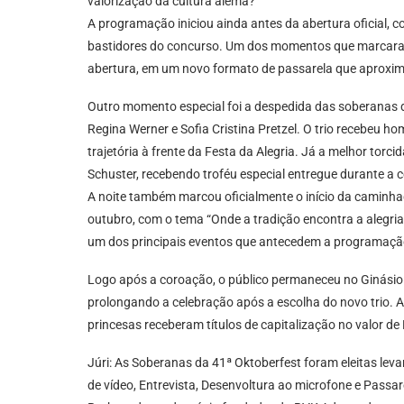
valorização da cultura alemã?”
A programação iniciou ainda antes da abertura oficial, 
bastidores do concurso. Um dos momentos que marcaram
abertura, em um novo formato de passarela que aproximou
Outro momento especial foi a despedida das soberanas d
Regina Werner e Sofia Cristina Pretzel. O trio recebeu
trajetória à frente da Festa da Alegria. Já a melhor tor
Schuster, recebendo troféu especial entregue durante a 
A noite também marcou oficialmente o início da caminhad
outubro, com o tema “Onde a tradição encontra a alegria”
um dos principais eventos que antecedem a programação 
Logo após a coroação, o público permaneceu no Ginásio 
prolongando a celebração após a escolha do novo trio. A 
princesas receberam títulos de capitalização no valor de 
Júri: As Soberanas da 41ª Oktoberfest foram eleitas leva
de vídeo, Entrevista, Desenvoltura ao microfone e Passa