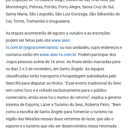
Montenegro, Pelotas, Portão, Porto Alegre, Santa Cruz do Sul,
Santa Maria, São Leopoldo, São Luiz Gonzaga, São Sebastião do
Caí, Torres, Tramandaí e Uruguaiana.
As etapas acontecerão de agosto a outubro e as inscrições
podem ser feitas pelo site
www.sesc-
rs.com.br/jogoscomerciarios/
ou nas unidades, cujos endereços e
contatos estão em
www.sesc-rs.com.br
. Podem participar dos
Jogos pessoas acima de 16 anos. As finais estão marcadas para
os dias 2 e 3 de novembro, em Santo Ângelo. As equipes
classificadas terão transporte e hospedagem subsidiados pelo
Sesc/RS para disputar os títulos. “Esse evento tradicional do Sesc
tem como foco e é voltado exclusivamente para o público
comerciário, então esse foi o motivo do retorno”, explica a gerente
interina de Esporte, Lazer e Turismo do Sesc, Roberta Pinto. “Bem
como a escolha de Santo Ângelo para fomentar o turismo na
região das Missões nessas duas vertentes do lazer, que são o
esporte e o turismo que vão ser desenvolvidos nessa retomada