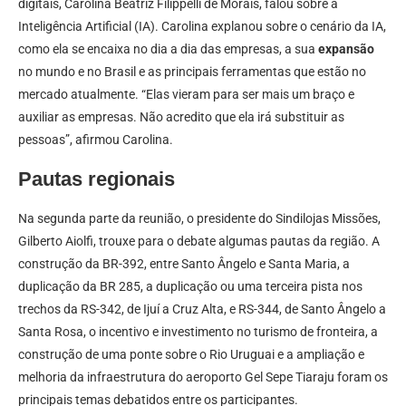
digitais, Carolina Beatriz Filippelli de Morais, falou sobre a
Inteligência Artificial (IA). Carolina explanou sobre o cenário da IA,
como ela se encaixa no dia a dia das empresas, a sua
expansão
no mundo e no Brasil e as principais ferramentas que estão no
mercado atualmente. “Elas vieram para ser mais um braço e
auxiliar as empresas. Não acredito que ela irá substituir as
pessoas”, afirmou Carolina.
Pautas regionais
Na segunda parte da reunião, o presidente do Sindilojas Missões,
Gilberto Aiolfi, trouxe para o debate algumas pautas da região. A
construção da BR-392, entre Santo Ângelo e Santa Maria, a
duplicação da BR 285, a duplicação ou uma terceira pista nos
trechos da RS-342, de Ijuí a Cruz Alta, e RS-344, de Santo Ângelo a
Santa Rosa, o incentivo e investimento no turismo de fronteira, a
construção de uma ponte sobre o Rio Uruguai e a ampliação e
melhoria da infraestrutura do aeroporto Gel Sepe Tiaraju foram os
principais temas debatidos entre os participantes.