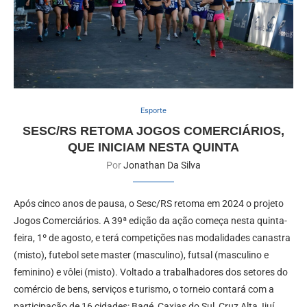
Esporte
SESC/RS RETOMA JOGOS COMERCIÁRIOS,
QUE INICIAM NESTA QUINTA
Por
Jonathan Da Silva
Após cinco anos de pausa, o Sesc/RS retoma em 2024 o projeto
Jogos Comerciários. A 39ª edição da ação começa nesta quinta-
feira, 1º de agosto, e terá competições nas modalidades canastra
(misto), futebol sete master (masculino), futsal (masculino e
feminino) e vôlei (misto). Voltado a trabalhadores dos setores do
comércio de bens, serviços e turismo, o torneio contará com a
participação de 16 cidades: Bagé, Caxias do Sul, Cruz Alta, Ijuí,