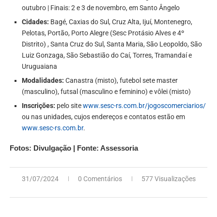
outubro | Finais: 2 e 3 de novembro, em Santo Ângelo
Cidades:
Bagé, Caxias do Sul, Cruz Alta, Ijuí, Montenegro,
Pelotas, Portão, Porto Alegre (Sesc Protásio Alves e 4º
Distrito) , Santa Cruz do Sul, Santa Maria, São Leopoldo, São
Luiz Gonzaga, São Sebastião do Caí, Torres, Tramandaí e
Uruguaiana
Modalidades:
Canastra (misto), futebol sete master
(masculino), futsal (masculino e feminino) e vôlei (misto)
Inscrições:
pelo site
www.sesc-rs.com.br/jogoscomerciarios/
ou nas unidades, cujos endereços e contatos estão em
www.sesc-rs.com.br
.
Fotos: Divulgação | Fonte: Assessoria
31/07/2024
0 Comentários
577 Visualizações