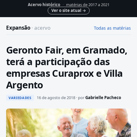
Acervo histórico
·
matérias de 2017 a 2021
Ver o site atual
→
Expansão
· acervo
Todas as matérias
Geronto Fair, em Gramado,
terá a participação das
empresas Curaprox e Villa
Argento
16 de agosto de 2018 · por
Gabrielle Pacheco
VARIEDADES