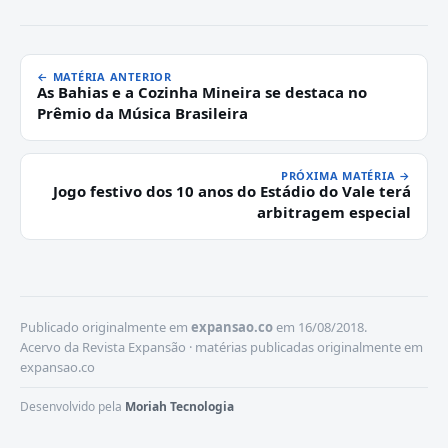
← MATÉRIA ANTERIOR
As Bahias e a Cozinha Mineira se destaca no
Prêmio da Música Brasileira
PRÓXIMA MATÉRIA →
Jogo festivo dos 10 anos do Estádio do Vale terá
arbitragem especial
Publicado originalmente em
expansao.co
em 16/08/2018.
Acervo da Revista Expansão · matérias publicadas originalmente em
expansao.co
Desenvolvido pela
Moriah Tecnologia