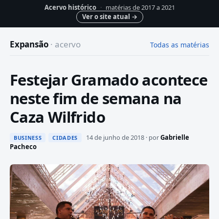
Acervo histórico
·
matérias de 2017 a 2021
Ver o site atual
→
Expansão
· acervo
Todas as matérias
Festejar Gramado acontece
neste fim de semana na
Caza Wilfrido
14 de junho de 2018 · por
Gabrielle
BUSINESS
CIDADES
Pacheco