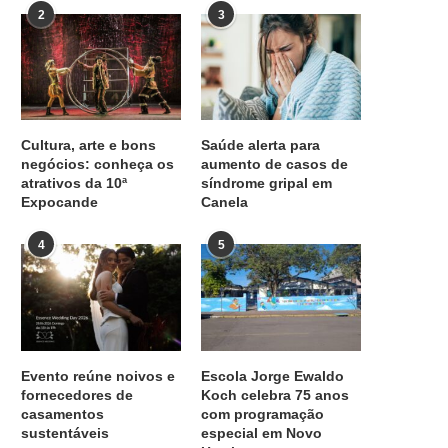
2
3
Cultura, arte e bons
Saúde alerta para
negócios: conheça os
aumento de casos de
atrativos da 10ª
síndrome gripal em
Expocande
Canela
4
5
Evento reúne noivos e
Escola Jorge Ewaldo
fornecedores de
Koch celebra 75 anos
casamentos
com programação
sustentáveis
especial em Novo