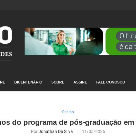
DESTAQUE EM RANKING NACIONAL...
INE
BICENTENÁRIO
SOBRE
ASSINE
FALE CONOSCO
Ensino
anos do programa de pós-graduação em
Por
Jonathan Da Silva
11/05/2026