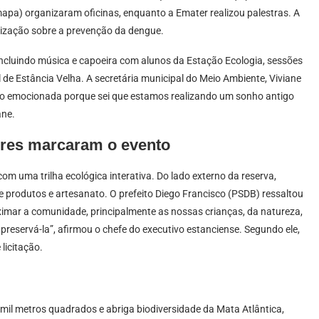
mapa) organizaram oficinas, enquanto a Emater realizou palestras. A
tização sobre a prevenção da dengue.
ncluindo música e capoeira com alunos da Estação Ecologia, sessões
de Estância Velha. A secretária municipal do Meio Ambiente, Viviane
to emocionada porque sei que estamos realizando um sonho antigo
ane.
tores marcaram o evento
 com uma trilha ecológica interativa. Do lado externo da reserva,
 produtos e artesanato. O prefeito Diego Francisco (PSDB) ressaltou
oximar a comunidade, principalmente as nossas crianças, da natureza,
reservá-la”, afirmou o chefe do executivo estanciense. Segundo ele,
licitação.
mil metros quadrados e abriga biodiversidade da Mata Atlântica,