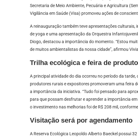
Secretaria de Meio Ambiente, Pecuária e Agricultura (Se
Vigilância em Saúde (Visa) promoveu ações de conscien
A reinauguração também teve apresentações culturais, i
de yoga e uma apresentação da Orquestra Infantojuvenil 
Diogo, destacou a importância do momento. “Estou mui
de muitos ambientalistas da nossa cidade”, afirmou Vivi
Trilha ecológica e feira de produ
A principal atividade do dia ocorreu no período da tarde,
produtores rurais e expositores promoveram uma feira de
a importância da iniciativa. “Tudo foi pensado para apr
para que possam desfrutar e aprender a importância em p
o investimento nas melhorias foi de R$ 208 mil, conforme 
Visitação será por agendamento
A Reserva Ecológica Leopoldo Alberto Baeckel possui 32 