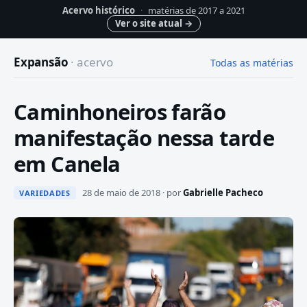
Acervo histórico
·
matérias de 2017 a 2021
Ver o site atual
→
Expansão
· acervo
Todas as matérias
Caminhoneiros farão
manifestação nessa tarde
em Canela
28 de maio de 2018 · por
Gabrielle Pacheco
VARIEDADES