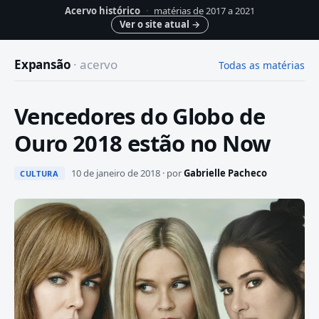
Acervo histórico
·
matérias de 2017 a 2021
Ver o site atual
→
Expansão
· acervo
Todas as matérias
Vencedores do Globo de
Ouro 2018 estão no Now
10 de janeiro de 2018 · por
Gabrielle Pacheco
CULTURA