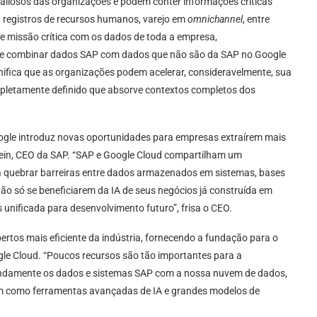
valiosos das organizações e podem conter informações críticas
, registros de recursos humanos, varejo em
omnichannel
, entre
 missão crítica com os dados de toda a empresa,
nte combinar dados SAP com dados que não são da SAP no Google
gnifica que as organizações podem acelerar, consideravelmente, sua
letamente definido que absorve contextos completos dos
gle introduz novas oportunidades para empresas extraírem mais
Klein, CEO da SAP. “SAP e Google Cloud compartilham um
a quebrar barreiras entre dados armazenados em sistemas, bases
não só se beneficiarem da IA de seus negócios já construída em
ificada para desenvolvimento futuro”, frisa o CEO.
tos mais eficiente da indústria, fornecendo a fundação para o
gle Cloud. “Poucos recursos são tão importantes para a
fundamente os dados e sistemas SAP com a nossa nuvem de dados,
 bem como ferramentas avançadas de IA e grandes modelos de