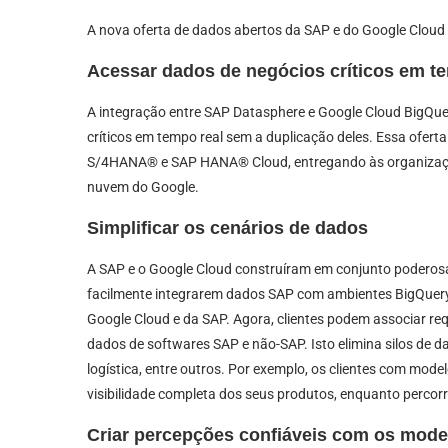
A nova oferta de dados abertos da SAP e do Google Cloud é
Acessar dados de negócios críticos em t
A integração entre SAP Datasphere e Google Cloud BigQuer
críticos em tempo real sem a duplicação deles. Essa ofert
S/4HANA® e SAP HANA® Cloud, entregando às organizaçõ
nuvem do Google.
Simplificar os cenários de dados
A SAP e o Google Cloud construíram em conjunto poderosa
facilmente integrarem dados SAP com ambientes BigQuery 
Google Cloud e da SAP. Agora, clientes podem associar r
dados de softwares SAP e não-SAP. Isto elimina silos de 
logística, entre outros. Por exemplo, os clientes com mod
visibilidade completa dos seus produtos, enquanto percorr
Criar percepções confiáveis com os modelos