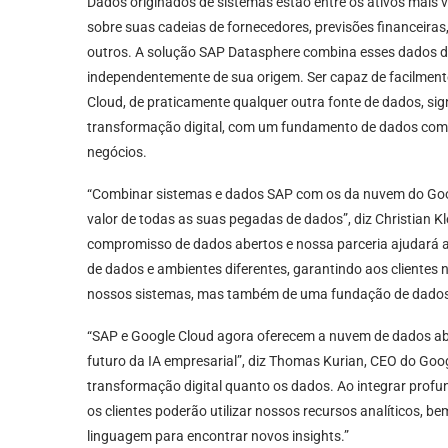
Dados originados de sistemas estão entre os ativos mais 
sobre suas cadeias de fornecedores, previsões financeiras
outros. A solução SAP Datasphere combina esses dados de
independentemente de sua origem. Ser capaz de facilme
Cloud, de praticamente qualquer outra fonte de dados, si
transformação digital, com um fundamento de dados comp
negócios.
“Combinar sistemas e dados SAP com os da nuvem do Goo
valor de todas as suas pegadas de dados”, diz Christian 
compromisso de dados abertos e nossa parceria ajudará 
de dados e ambientes diferentes, garantindo aos clientes 
nossos sistemas, mas também de uma fundação de dados un
“SAP e Google Cloud agora oferecem a nuvem de dados aber
futuro da IA empresarial”, diz Thomas Kurian, CEO do Goo
transformação digital quanto os dados. Ao integrar pro
os clientes poderão utilizar nossos recursos analíticos,
linguagem para encontrar novos insights.”