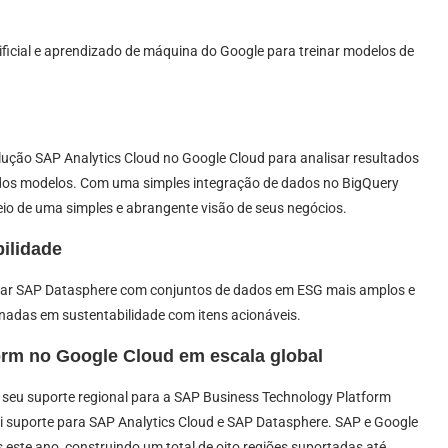
tificial e aprendizado de máquina do Google para treinar modelos de
lução SAP Analytics Cloud no Google Cloud para analisar resultados
 dos modelos. Com uma simples integração de dados no BigQuery
io de uma simples e abrangente visão de seus negócios.
bilidade
nar SAP Datasphere com conjuntos de dados em ESG mais amplos e
rnadas em sustentabilidade com itens acionáveis.
orm no Google Cloud em escala global
 seu suporte regional para a SAP Business Technology Platform
i suporte para SAP Analytics Cloud e SAP Datasphere. SAP e Google
este ano, construindo um total de oito regiões suportadas até