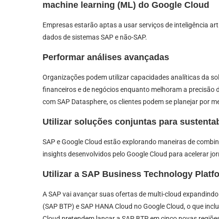
machine learning (ML) do Google Cloud
Empresas estarão aptas a usar serviços de inteligência ar
dados de sistemas SAP e não-SAP.
Performar análises avançadas
Organizações podem utilizar capacidades analíticas da so
financeiros e de negócios enquanto melhoram a precisão
com SAP Datasphere, os clientes podem se planejar por me
Utilizar soluções conjuntas para sustenta
SAP e Google Cloud estão explorando maneiras de combi
insights desenvolvidos pelo Google Cloud para acelerar jo
Utilizar a SAP Business Technology Platf
A SAP vai avançar suas ofertas de multi-cloud expandindo
(SAP BTP) e SAP HANA Cloud no Google Cloud, o que inclu
Cloud pretendem lançar a SAP BTP em cinco novas regiões 