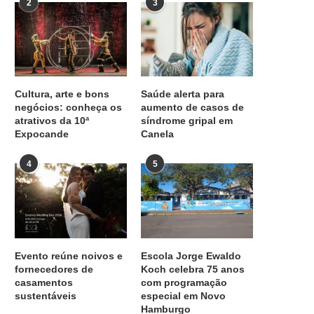
2
3
Cultura, arte e bons
Saúde alerta para
negócios: conheça os
aumento de casos de
atrativos da 10ª
síndrome gripal em
Expocande
Canela
4
5
Evento reúne noivos e
Escola Jorge Ewaldo
fornecedores de
Koch celebra 75 anos
casamentos
com programação
sustentáveis
especial em Novo
Hamburgo