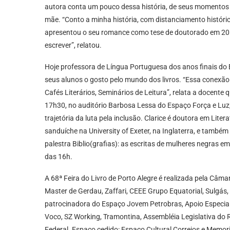
autora conta um pouco dessa história, de seus momentos 
mãe. “Conto a minha história, com distanciamento históric
apresentou o seu romance como tese de doutorado em 201
escrever”, relatou.
Hoje professora de Língua Portuguesa dos anos finais do 
seus alunos o gosto pelo mundo dos livros. “Essa conexão 
Cafés Literários, Seminários de Leitura”, relata a docente q
17h30, no auditório Barbosa Lessa do Espaço Força e Luz, 
trajetória da luta pela inclusão. Clarice é doutora em Lite
sanduíche na University of Exeter, na Inglaterra, e também
palestra Biblio(grafias): as escritas de mulheres negras em
das 16h.
A 68ª Feira do Livro de Porto Alegre é realizada pela Câm
Master de Gerdau, Zaffari, CEEE Grupo Equatorial, Sulgás,
patrocinadora do Espaço Jovem Petrobras, Apoio Especial d
Voco, SZ Working, Tramontina, Assembléia Legislativa do 
Federal. Espaço cedido: Espaço Cultural Correios e Memor