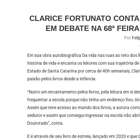
CLARICE FORTUNATO CONTA
EM DEBATE NA 68ª FEIR
Por
Fel
Em sua obra autobiográfica Da vida nas ruas ao teto dos liv
história de vida e encanta os leitores com sua trajetória d
Estado de Santa Catarina por cerca de 40h semanais, Clari
paixão pelos livros desde a infância.
“Nutro um encantamento pelos livros, pela leitura em si
frequentar a escola porque não tinha um endereço fixo, ti
Assim que teve acesso ao mundo dos livros, a autora conta 
sedutor e assim que consegui ingressar na escola não abri
Doutorado”, conta.
E é através de seu livro de estreia, lançado em 2020 e que 