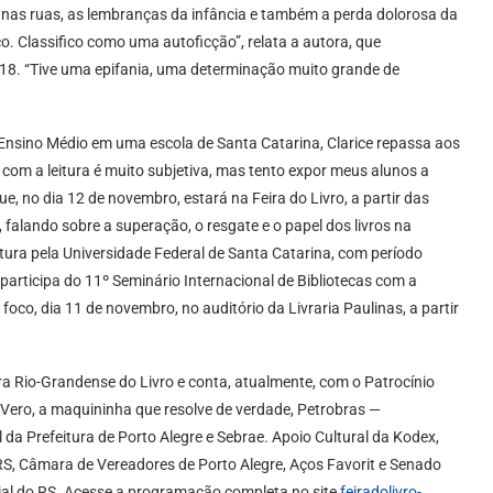
nas ruas, as lembranças da infância e também a perda dolorosa da
o. Classifico como uma autoficção”, relata a autora, que
8. “Tive uma epifania, uma determinação muito grande de
Ensino Médio em uma escola de Santa Catarina, Clarice repassa aos
com a leitura é muito subjetiva, mas tento expor meus alunos a
ue, no dia 12 de novembro, estará na Feira do Livro, a partir das
falando sobre a superação, o resgate e o papel dos livros na
ratura pela Universidade Federal de Santa Catarina, com período
 participa do 11º Seminário Internacional de Bibliotecas com a
 foco, dia 11 de novembro, no auditório da Livraria Paulinas, a partir
ara Rio-Grandense do Livro e conta, atualmente, com o Patrocínio
 Vero, a maquininha que resolve de verdade, Petrobras —
a Prefeitura de Porto Alegre e Sebrae. Apoio Cultural da Kodex,
RS, Câmara de Vereadores de Porto Alegre, Aços Favorit e Senado
ial do RS. Acesse a programação completa no site
feiradolivro-