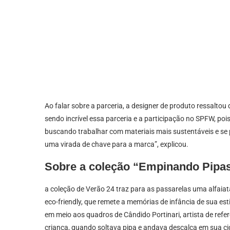
Ao falar sobre a parceria, a designer de produto ressalto
sendo incrível essa parceria e a participação no SPFW, p
buscando trabalhar com materiais mais sustentáveis e se
uma virada de chave para a marca”, explicou.
Sobre a coleção “Empinando Pipas
a coleção de Verão 24 traz para as passarelas uma alfaiat
eco-friendly, que remete a memórias de infância de sua estil
em meio aos quadros de Cândido Portinari, artista de refer
criança, quando soltava pipa e andava descalça em sua c