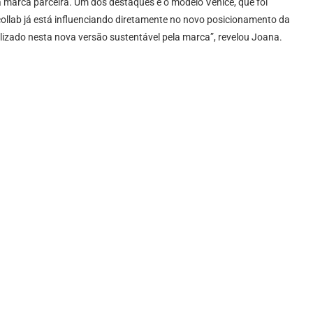
marca parceira. Um dos destaques é o modelo Venice, que foi
ollab já está influenciando diretamente no novo posicionamento da
lizado nesta nova versão sustentável pela marca”, revelou Joana.