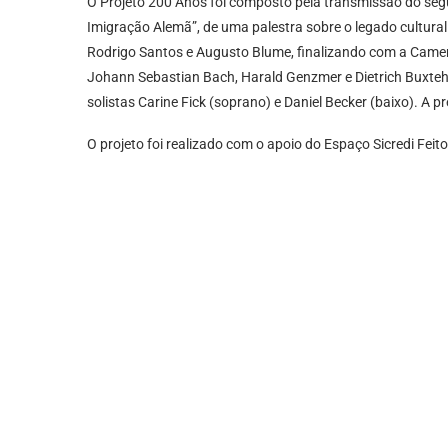
O Projeto 200 Anos foi composto pela transmissão do seg
Imigração Alemã”, de uma palestra sobre o legado cultural
Rodrigo Santos e Augusto Blume, finalizando com a Camer
Johann Sebastian Bach, Harald Genzmer e Dietrich Buxtehud
solistas Carine Fick (soprano) e Daniel Becker (baixo). A p
O projeto foi realizado com o apoio do Espaço Sicredi Feit