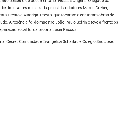
undo episódio do documentário “Nossas Origens: O legado da
 dos imigrantes ministrada pelos historiadores Martin Dreher,
ata Presto e Madrigal Presto, que tocaram e cantaram obras de
e. A regência foi do maestro João Paulo Sefrin e teve à frente os
reparação vocal foi da própria Lucia Passos.
oria, Cecrei, Comunidade Evangélica Scharlau e Colégio São José.