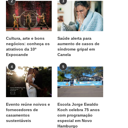
2
3
Cultura, arte e bons
Saúde alerta para
negócios: conheça os
aumento de casos de
atrativos da 10ª
síndrome gripal em
Expocande
Canela
4
5
Evento reúne noivos e
Escola Jorge Ewaldo
fornecedores de
Koch celebra 75 anos
casamentos
com programação
sustentáveis
especial em Novo
Hamburgo