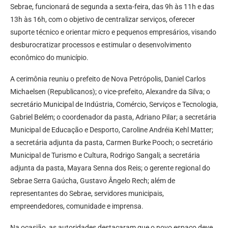
Sebrae, funcionará de segunda a sexta-feira, das 9h às 11h e das
13h às 16h, com o objetivo de centralizar serviços, oferecer
suporte técnico e orientar micro e pequenos empresários, visando
desburocratizar processos e estimular o desenvolvimento
econômico do município.
A cerimônia reuniu o prefeito de Nova Petrópolis, Daniel Carlos
Michaelsen (Republicanos); o vice-prefeito, Alexandre da Silva; o
secretário Municipal de Indústria, Comércio, Serviços e Tecnologia,
Gabriel Belém; o coordenador da pasta, Adriano Pilar; a secretária
Municipal de Educação e Desporto, Caroline Andréia Kehl Matter;
a secretária adjunta da pasta, Carmen Burke Pooch; o secretário
Municipal de Turismo e Cultura, Rodrigo Sangali; a secretária
adjunta da pasta, Mayara Senna dos Reis; o gerente regional do
Sebrae Serra Gaúcha, Gustavo Ângelo Rech; além de
representantes do Sebrae, servidores municipais,
empreendedores, comunidade e imprensa.
Na ocasião, as autoridades destacaram que o novo espaço deve