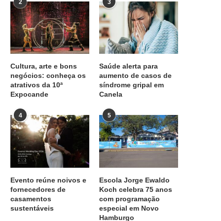
2
3
Cultura, arte e bons
Saúde alerta para
negócios: conheça os
aumento de casos de
atrativos da 10ª
síndrome gripal em
Expocande
Canela
4
5
Evento reúne noivos e
Escola Jorge Ewaldo
fornecedores de
Koch celebra 75 anos
casamentos
com programação
sustentáveis
especial em Novo
Hamburgo