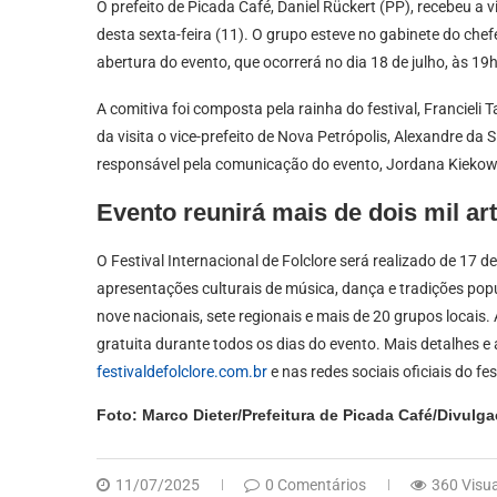
O prefeito de Picada Café, Daniel Rückert (PP), recebeu a v
desta sexta-feira (11). O grupo esteve no gabinete do chef
abertura do evento, que ocorrerá no dia 18 de julho, às 19
A comitiva foi composta pela rainha do festival, Francieli
da visita o vice-prefeito de Nova Petrópolis, Alexandre da S
responsável pela comunicação do evento, Jordana Kiekow
Evento reunirá mais de dois mil arti
O Festival Internacional de Folclore será realizado de 17 de
apresentações culturais de música, dança e tradições pop
nove nacionais, sete regionais e mais de 20 grupos locai
gratuita durante todos os dias do evento. Mais detalhes e
festivaldefolclore.com.br
e nas redes sociais oficiais do fes
Foto: Marco Dieter/Prefeitura de Picada Café/Divulga
11/07/2025
0 Comentários
360 Visu