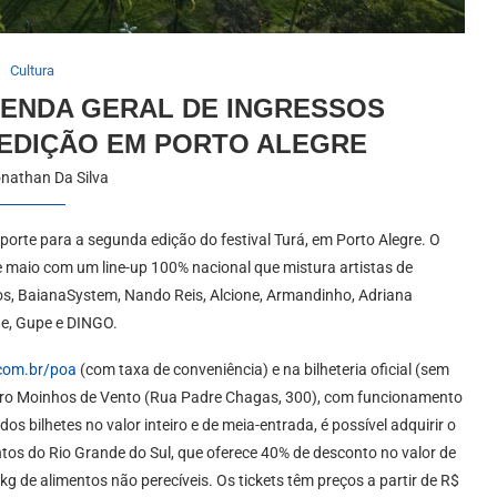
Cultura
 VENDA GERAL DE INGRESSOS
 EDIÇÃO EM PORTO ALEGRE
nathan Da Silva
porte para a segunda edição do festival Turá, em Porto Alegre. O
de maio com um line-up 100% nacional que mistura artistas de
os, BaianaSystem, Nando Reis, Alcione, Armandinho, Adriana
e, Gupe e DINGO.
.com.br/poa
(com taxa de conveniência) e na bilheteria oficial (sem
irro Moinhos de Vento (Rua Padre Chagas, 300), com funcionamento
s bilhetes no valor inteiro e de meia-entrada, é possível adquirir o
ntos do Rio Grande do Sul, que oferece 40% de desconto no valor de
g de alimentos não perecíveis. Os tickets têm preços a partir de R$