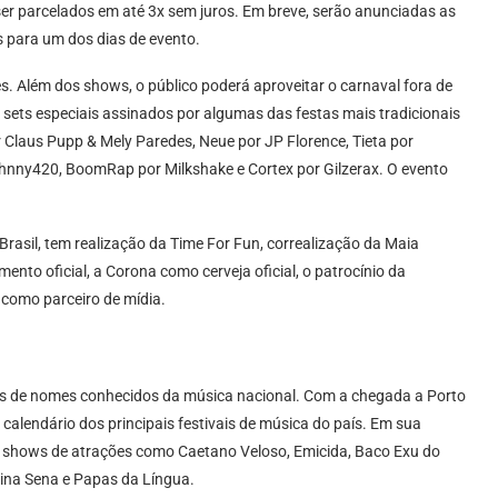
ser parcelados em até 3x sem juros. Em breve, serão anunciadas as
 para um dos dias de evento.
ões. Além dos shows, o público poderá aproveitar o carnaval fora de
sets especiais assinados por algumas das festas mais tradicionais
 Claus Pupp & Mely Paredes, Neue por JP Florence, Tieta por
hnny420, BoomRap por Milkshake e Cortex por Gilzerax. O evento
Brasil, tem realização da Time For Fun, correalização da Maia
to oficial, a Corona como cerveja oficial, o patrocínio da
 como parceiro de mídia.
s de nomes conhecidos da música nacional. Com a chegada a Porto
calendário dos principais festivais de música do país. Em sua
em shows de atrações como Caetano Veloso, Emicida, Baco Exu do
rina Sena e Papas da Língua.