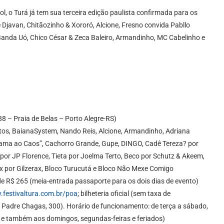
l, o Turá já tem sua terceira edição paulista confirmada para os
 Djavan, Chitãozinho & Xororó, Alcione, Fresno convida Pabllo
Banda Uó, Chico César & Zeca Baleiro, Armandinho, MC Cabelinho e
88 – Praia de Belas – Porto Alegre-RS)
tos, BaianaSystem, Nando Reis, Alcione, Armandinho, Adriana
ama ao Caos”, Cachorro Grande, Gupe, DINGO, Cadê Tereza? por
por JP Florence, Tieta por Joelma Terto, Beco por Schutz & Akeem,
 por Gilzerax, Bloco Turucutá e Bloco Não Mexe Comigo
 de R$ 265 (meia-entrada passaporte para os dois dias de evento)
festivaltura.com.br/poa
; bilheteria oficial (sem taxa de
Padre Chagas, 300). Horário de funcionamento: de terça a sábado,
 e também aos domingos, segundas-feiras e feriados)