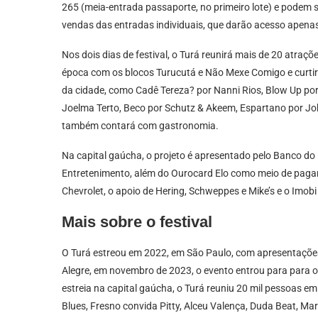
265 (meia-entrada passaporte, no primeiro lote) e podem 
vendas das entradas individuais, que darão acesso apenas
Nos dois dias de festival, o Turá reunirá mais de 20 atraç
época com os blocos Turucutá e Não Mexe Comigo e curtir 
da cidade, como Cadê Tereza? por Nanni Rios, Blow Up por
Joelma Terto, Beco por Schutz & Akeem, Espartano por Jo
também contará com gastronomia.
Na capital gaúcha, o projeto é apresentado pelo Banco do 
Entretenimento, além do Ourocard Elo como meio de pagamen
Chevrolet, o apoio de Hering, Schweppes e Mike’s e o Imobi
Mais sobre o festival
O Turá estreou em 2022, em São Paulo, com apresentaçõe
Alegre, em novembro de 2023, o evento entrou para para o 
estreia na capital gaúcha, o Turá reuniu 20 mil pessoas 
Blues, Fresno convida Pitty, Alceu Valença, Duda Beat, Ma