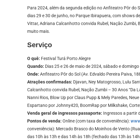
Para 2024, além da segunda edição no Anfiteatro Pôr do So
dias 29 e 30 de junho, no Parque Ibirapuera, com shows de
Vittar, Adriana Calcanhotto convida Rubel, Nação Zumbi, 
muito mais.
Serviço
O quê:
Festival Turá Porto Alegre
Quando:
Dias 25 e 26 de maio de 2024, sábado e domingo
Onde:
Anfiteatro Pôr do Sol (Av. Edvaldo Pereira Paiva, 18
Atrações confirmadas:
Djavan, Ney Matogrosso, Lulu San
Calcanhotto convida Rubel, Nação Zumbi – 30 Anos “Da L
Nanni Rios, Blow Up por Claus Pupp & Mely Paredes, Neue 
Espartano por Johnny420, BoomRap por Milkshake, Cortex
Venda geral de ingressos passaporte:
Ingressos a partir
Pontos de venda:
Online (com taxa de conveniência):
www.
conveniência): Mercado Brasco do Moinhos de Vento (Rua 
das 10h às 13h e das 14h às 18h (fechado das 13h às 14h