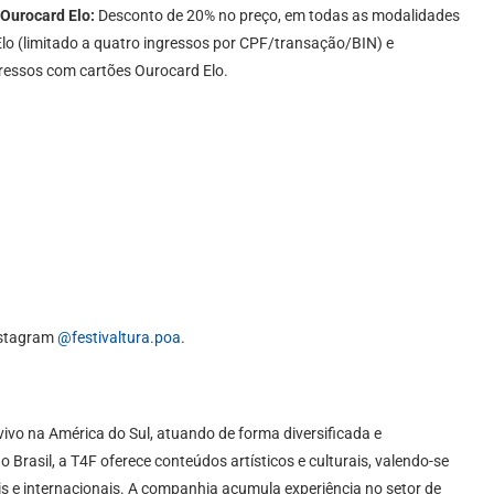
 Ourocard Elo:
Desconto de 20% no preço, em todas as modalidades
o (limitado a quatro ingressos por CPF/transação/BIN) e
ressos com cartões Ourocard Elo.
nstagram
@festivaltura.poa
.
ivo na América do Sul, atuando de forma diversificada e
 Brasil, a T4F oferece conteúdos artísticos e culturais, valendo-se
s e internacionais. A companhia acumula experiência no setor de