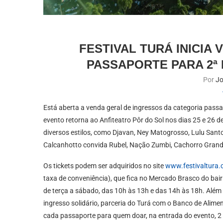
FESTIVAL TURÁ INICIA
PASSAPORTE PARA 2ª
Por
Jo
Está aberta a venda geral de ingressos da categoria passa
evento retorna ao Anfiteatro Pôr do Sol nos dias 25 e 26 
diversos estilos, como Djavan, Ney Matogrosso, Lulu Sant
Calcanhotto convida Rubel, Nação Zumbi, Cachorro Grand
Os tickets podem ser adquiridos no site
www.festivaltura
taxa de conveniência), que fica no Mercado Brasco do ba
de terça a sábado, das 10h às 13h e das 14h às 18h. Além do
ingresso solidário, parceria do Turá com o Banco de Alime
cada passaporte para quem doar, na entrada do evento, 2 k