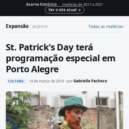
Acervo histórico
·
matérias de 2017 a 2021
Ver o site atual
→
Expansão
· acervo
Todas as matérias
St. Patrick's Day terá
programação especial em
Porto Alegre
14 de março de 2018 · por
Gabrielle Pacheco
CULTURA