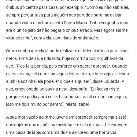
ônibus do centro para casa, por exemplo. “Como eu não sabia ler,
sempre perguntava para alguém nas paradas para me avisar
quando vinha o ônibus escrito Santa Maria. Tinha vergonha mas
era o único jeito de não pegar o ônibus errado. Mas agora sei me
virar sozinha”, conta ela, com risos de satisfação.
Outro sonho que ela já pode realizar é o de ler histórias para seus
netos. Uma delas, a Eduarda, hoje com 12 anos, orgulha-se da
avó. “Fico feliz por ela, pelo esforço em querer aprender. Quando
eu era criança ela não conseguia ler pra mim, e hoje vejo ela lendo
a Bíblia sozinha, ela pode ler o que ela quiser”, disse Eduarda. A
avó, emocionada ao ouvir a neta, desabafa: “Eu ficava triste
porque ela pedia para eu ler historinhas pra ela e não conseguia,
isso me doía muito por dentro”, relata Izabel.
A sua motivação ao ritmo juvenil em aprender sempre mais está
nos objetos que dispõe na mesinha em sala de aula. Lá estavam
uma caixa de lápis com uma dúzia de cores, uma borracha